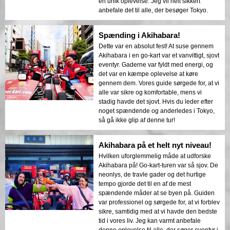
en unik oplevelse. Jeg vil helt sikkert
anbefale det til alle, der besøger Tokyo.
Spænding i Akihabara!
Dette var en absolut fest! At suse gennem
Akihabara i en go-kart var et vanvittigt, sjovt
eventyr. Gaderne var fyldt med energi, og
det var en kæmpe oplevelse at køre
gennem dem. Vores guide sørgede for, at vi
alle var sikre og komfortable, mens vi
stadig havde det sjovt. Hvis du leder efter
noget spændende og anderledes i Tokyo,
så gå ikke glip af denne tur!
Akihabara på et helt nyt niveau!
Hvilken uforglemmelig måde at udforske
Akihabara på! Go-kart-turen var så sjov. De
neonlys, de travle gader og det hurtige
tempo gjorde det til en af de mest
spændende måder at se byen på. Guiden
var professionel og sørgede for, at vi forblev
sikre, samtidig med at vi havde den bedste
tid i vores liv. Jeg kan varmt anbefale
denne oplevelse til alle, der søger eventyr i