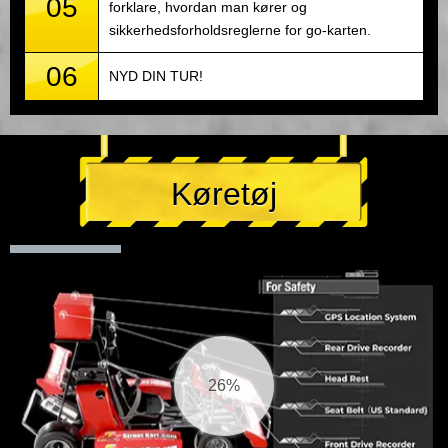
05
forklare, hvordan man kører og
sikkerhedsforholdsreglerne for go-karten.
06
NYD DIN TUR!
Køretøj
27%