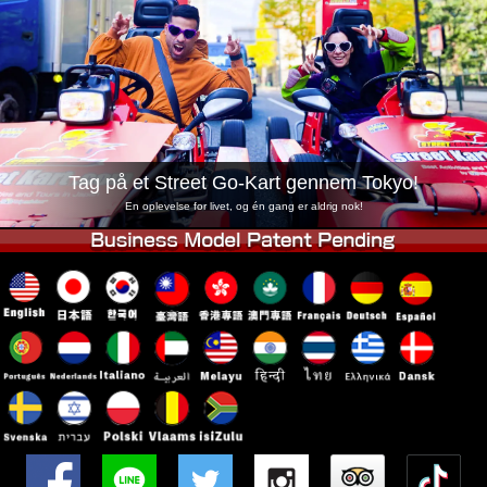
Virksomhed
Booking
Skift butik
Tokyo Shinagawa
Tokyo Akihabara#1
Tokyo Akihabara#2
Tokyo Shibuya
Tokyo Shibuya Annex
Tokyo Bay
Tag på et Street Go-Kart gennem Tokyo!
Tokyo Asakusa
Osaka
En oplevelse for livet, og én gang er aldrig nok!
Okinawa