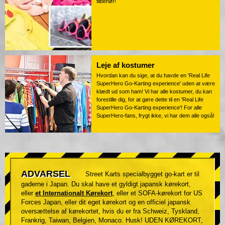
tilbehør!
Leje af kostumer
Hvordan kan du sige, at du havde en 'Real Life
SuperHero Go-Karting experience' uden at være
klædt ud som ham! Vi har alle kostumer, du kan
forestille dig, for at gøre dette til en 'Real Life
SuperHero Go-Karting experience'! For alle
SuperHero-fans, frygt ikke, vi har dem alle også!
ADVARSEL
Street Karts specialbygget go-kart er til
gaderne i Japan. Du skal have et gyldigt japansk kørekort,
eller
et Internationalt Kørekort
, eller et SOFA-kørekort for US
Forces Japan, eller dit eget kørekort og en officiel japansk
oversættelse af kørekortet, hvis du er fra Schweiz, Tyskland,
Frankrig, Taiwan, Belgien, Monaco. Husk! UDEN KØREKORT,