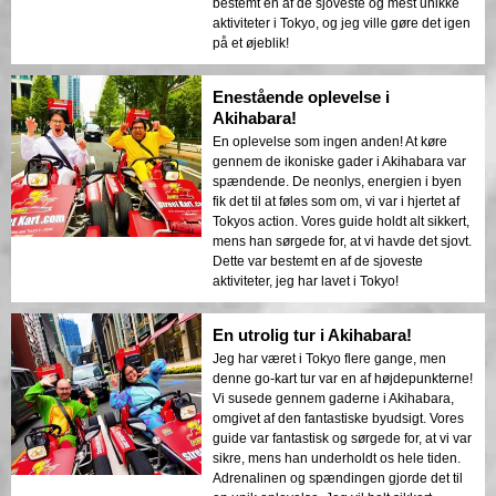
bestemt en af de sjoveste og mest unikke
aktiviteter i Tokyo, og jeg ville gøre det igen
på et øjeblik!
Enestående oplevelse i
Akihabara!
En oplevelse som ingen anden! At køre
gennem de ikoniske gader i Akihabara var
spændende. De neonlys, energien i byen
fik det til at føles som om, vi var i hjertet af
Tokyos action. Vores guide holdt alt sikkert,
mens han sørgede for, at vi havde det sjovt.
Dette var bestemt en af de sjoveste
aktiviteter, jeg har lavet i Tokyo!
En utrolig tur i Akihabara!
Jeg har været i Tokyo flere gange, men
denne go-kart tur var en af højdepunkterne!
Vi susede gennem gaderne i Akihabara,
omgivet af den fantastiske byudsigt. Vores
guide var fantastisk og sørgede for, at vi var
sikre, mens han underholdt os hele tiden.
Adrenalinen og spændingen gjorde det til