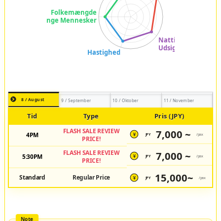
8 / August
9 / September
10 / Oktober
11 / November
Tid
Type
Pris (JPY)
FLASH SALE REVIEW
7,000 ~
4PM
JPY
/pax
¥
PRICE!
FLASH SALE REVIEW
7,000 ~
5:30PM
JPY
/pax
¥
PRICE!
15,000~
Standard
Regular Price
JPY
/pax
¥