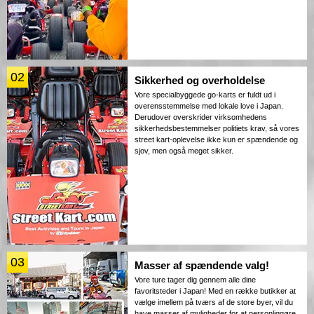
02
Sikkerhed og overholdelse
Vore specialbyggede go-karts er fuldt ud i
overensstemmelse med lokale love i Japan.
Derudover overskrider virksomhedens
sikkerhedsbestemmelser politiets krav, så vores
street kart-oplevelse ikke kun er spændende og
sjov, men også meget sikker.
03
Masser af spændende valg!
Vore ture tager dig gennem alle dine
favoritsteder i Japan! Med en række butikker at
vælge imellem på tværs af de store byer, vil du
have masser af muligheder for at personliggøre