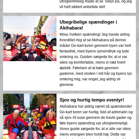
uforglemmelig måde at se Tokyo på, og jeg
vil helt sikkert anbefale det!
Ubegribelige spændinger i
Akihabara!
Wow, hvilken spænding! Jeg havde aldrig
forestillet mig at se Akihabara på denne
måde! Go-kart-turen gennem byen var helt
fantastisk, med byens synsindtryk og lyde
omkring os. Guiden sørgede for, at vi var
sikre og komfortable, mens vi nød hvert
øjeblik. Følelsen af at køre gennem
gaderne, med vinden i mit hår og byens lys
omkring mig, var noget, jeg aldrig vil
glemme.
Sjov og hurtig tempo eventyr!
Akihabara har aldrig været så spændende!
Go-kart turen var hurtig, fuld af adrenalin og
så sjov. At suse gennem de travle gader og
føle byens spænding var uforglemmeligt.
Vores guide sørgede for, at vi alle var sikre,
mens energien blev holdt høj. Dette var