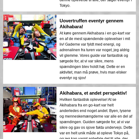
Tokyo.
Uovertruffen eventyr gennem
Akihabara!
At køre gennem Akihabara i en go-kart var
en af de mest spændende oplevelser i mit
liv! Gaderne var fyldt med energi, og
adrenalinen fra turen var noget, jeg aldrig
vil glemme. Vores guide var fantastisk og
sørgede for, at vi var sikre, mens
spændingen blev holdt høj. Dette er en
aktivitet, man må prøve, hvis man elsker
eventyr og sjov!
Akihabara, et andet perspektiv!
Hvilken fantastisk oplevelse! At se
Akihabara fra en go-kart var helt
anderledes end noget andet. Byen, lysene
og menneskemængderne var alle en del af
spændingen. Guiden sørgede for, at vi var
sikre og gav os sjove fakta undervejs. Dette
var en helt unik måde at opleve Tokyo på,
og jeg kan varmt anbefale det til alle, der