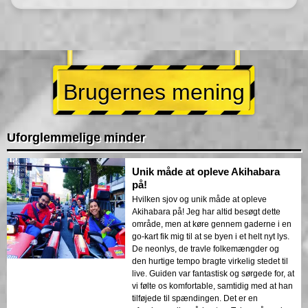
Brugernes mening
Uforglemmelige minder
Unik måde at opleve Akihabara
på!
Hvilken sjov og unik måde at opleve
Akihabara på! Jeg har altid besøgt dette
område, men at køre gennem gaderne i en
go-kart fik mig til at se byen i et helt nyt lys.
De neonlys, de travle folkemængder og
den hurtige tempo bragte virkelig stedet til
live. Guiden var fantastisk og sørgede for, at
vi følte os komfortable, samtidig med at han
tilføjede til spændingen. Det er en