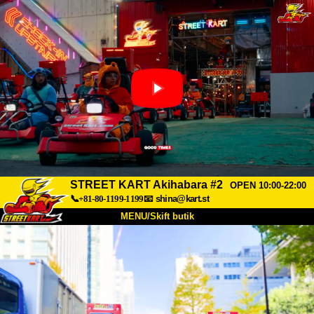
STREET KART Akihabara #2
OPEN 10:00-22:00
📞+81-80-1199-1199
📧
shina@kart.st
MENU/Skift butik
TOP
Om
Specifikationer
Pris
Adgang
Stemme
FAQ