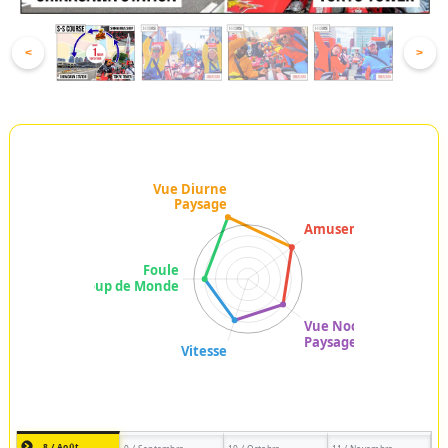
<
>
8 / Août