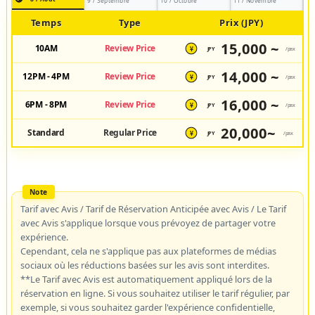
9 / Septembre
10 / Octobre
11 / Novembre
Temps
Type
Prix (JPY)
15,000 ~
10AM
Review Price
JPY
/pax
¥
14,000 ~
12PM - 4PM
Review Price
JPY
/pax
¥
16,000 ~
6PM - 8PM
Review Price
JPY
/pax
¥
20,000~
Standard
Regular Price
JPY
/pax
¥
Tarif avec Avis / Tarif de Réservation Anticipée avec Avis / Le Tarif
avec Avis s'applique lorsque vous prévoyez de partager votre
expérience.
Cependant, cela ne s'applique pas aux plateformes de médias
sociaux où les réductions basées sur les avis sont interdites.
**Le Tarif avec Avis est automatiquement appliqué lors de la
réservation en ligne. Si vous souhaitez utiliser le tarif régulier, par
exemple, si vous souhaitez garder l'expérience confidentielle,