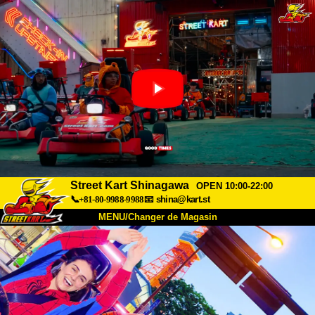
Street Kart Shinagawa
OPEN 10:00-22:00
📞+81-80-9988-9988
📧
shina@kart.st
MENU/Changer de Magasin
ACCUEIL
À Propos
Caractéristiques
Tarifs
Accès
Avis
FAQ