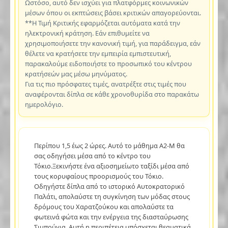
Ωστόσο, αυτό δεν ισχύει για πλατφόρμες κοινωνικών
μέσων όπου οι εκπτώσεις βάσει κριτικών απαγορεύονται.
**Η Τιμή Κριτικής εφαρμόζεται αυτόματα κατά την
ηλεκτρονική κράτηση. Εάν επιθυμείτε να
χρησιμοποιήσετε την κανονική τιμή, για παράδειγμα, εάν
θέλετε να κρατήσετε την εμπειρία εμπιστευτική,
παρακαλούμε ειδοποιήστε το προσωπικό του κέντρου
κρατήσεών μας μέσω μηνύματος.
Για τις πιο πρόσφατες τιμές, ανατρέξτε στις τιμές που
αναφέρονται δίπλα σε κάθε χρονοθυρίδα στο παρακάτω
ημερολόγιο.
Περίπου 1,5 έως 2 ώρες. Αυτό το μάθημα A2-M θα
σας οδηγήσει μέσα από το κέντρο του
Τόκιο.Ξεκινήστε ένα αξιοσημείωτο ταξίδι μέσα από
τους κορυφαίους προορισμούς του Τόκιο.
Οδηγήστε δίπλα από το ιστορικό Αυτοκρατορικό
Παλάτι, απολαύστε τη συγκίνηση των μόδας στους
δρόμους του Χαρατζούκου και απολαύστε τα
φωτεινά φώτα και την ενέργεια της διασταύρωσης
Σιμπούγια. Αυτή η περιπέτεια υπόσχεται θεαματικά