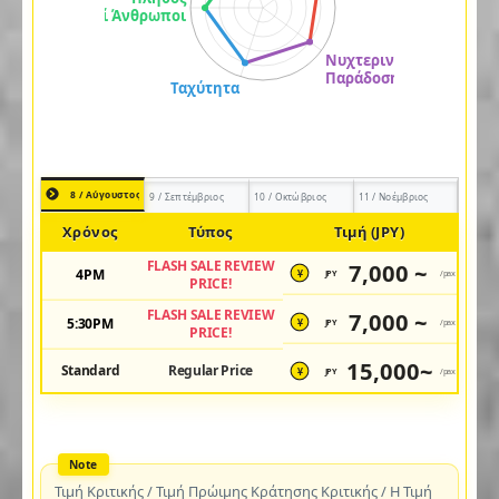
8 / Αύγουστος
9 / Σεπτέμβριος
10 / Οκτώβριος
11 / Νοέμβριος
Χρόνος
Τύπος
Τιμή (JPY)
FLASH SALE REVIEW
7,000 ~
4PM
JPY
/pax
¥
PRICE!
FLASH SALE REVIEW
7,000 ~
5:30PM
JPY
/pax
¥
PRICE!
15,000~
Standard
Regular Price
JPY
/pax
¥
Τιμή Κριτικής / Τιμή Πρώιμης Κράτησης Κριτικής / Η Τιμή