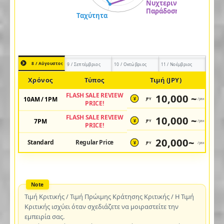
8 / Αύγουστος
9 / Σεπτέμβριος
10 / Οκτώβριος
11 / Νοέμβριος
Χρόνος
Τύπος
Τιμή (JPY)
FLASH SALE REVIEW
10,000 ~
10AM / 1PM
JPY
/pax
¥
PRICE!
FLASH SALE REVIEW
10,000 ~
7PM
JPY
/pax
¥
PRICE!
20,000~
Standard
Regular Price
JPY
/pax
¥
Τιμή Κριτικής / Τιμή Πρώιμης Κράτησης Κριτικής / Η Τιμή
Κριτικής ισχύει όταν σχεδιάζετε να μοιραστείτε την
εμπειρία σας.