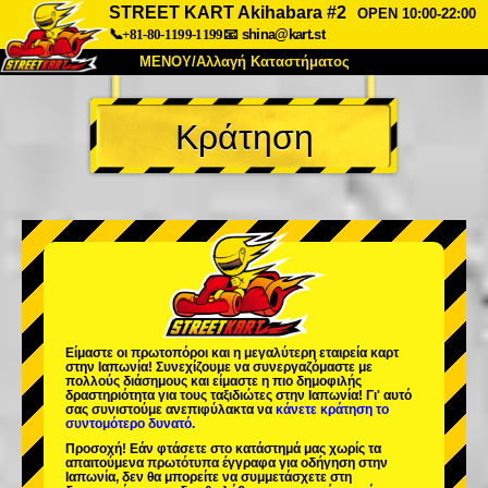
STREET KART Akihabara #2
OPEN 10:00-22:00
📞+81-80-1199-1199
📧
shina@kart.st
ΜΕΝΟΥ/Αλλαγή Καταστήματος
ΚΥΡΙΩΣ
Κράτηση
Σχετικά
Προδιαγραφές
Τιμές
Πρόσβαση
Αναφορές
Συχνές Ερωτήσεις
Εταιρεία
Κράτηση
Αλλαγή Καταστήματος
Τόκιο Σινάγαουα #1
Τόκιο Ακίχαμπαρα #1
Τόκιο Ακίχαμπαρα #2
Τόκιο Σιμπούγια
Είμαστε οι
πρωτοπόροι
και η
μεγαλύτερη εταιρεία καρτ
Τόκιο Σιμπούγια Annex
Τόκιο Κόλπος
στην Ιαπωνία! Συνεχίζουμε να συνεργαζόμαστε με
πολλούς διάσημους
και είμαστε η
πιο δημοφιλής
δραστηριότητα
για τους ταξιδιώτες στην Ιαπωνία! Γι' αυτό
Τόκιο Ασακούσα
Οσάκα
σας συνιστούμε ανεπιφύλακτα να
κάνετε κράτηση το
συντομότερο δυνατό.
Οκινάουα
Προσοχή! Εάν φτάσετε στο κατάστημά μας χωρίς τα
απαιτούμενα πρωτότυπα έγγραφα για οδήγηση στην
Ιαπωνία, δεν θα μπορείτε να συμμετάσχετε στη