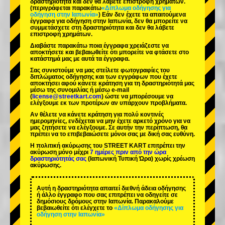
δραστηριότητα και δεν θα λάβετε επιστροφή χρημάτων.
(περιγράφεται παρακάτω
«Δίπλωμα οδήγησης για
οδήγηση στην Ιαπωνία»
) Εάν δεν έχετε τα απαιτούμενα
έγγραφα για οδήγηση στην Ιαπωνία, δεν θα μπορείτε να
συμμετάσχετε στη δραστηριότητα και δεν θα λάβετε
επιστροφή χρημάτων.
Διαβάστε παρακάτω ποια έγγραφα χρειάζεστε να
αποκτήσετε και βεβαιωθείτε ότι μπορείτε να φτάσετε στο
κατάστημά μας με αυτά τα έγγραφα.
Σας συνιστούμε να μας στείλετε φωτογραφίες του
διπλώματος οδήγησης και των εγγράφων που έχετε
αποκτήσει αφού κάνετε κράτηση για τη δραστηριότητά μας
μέσω της συνομιλίας ή μέσω e-mail
(
license@streetkart.com
) ώστε να μπορέσουμε να
ελέγξουμε εκ των προτέρων αν υπάρχουν προβλήματα.
Αν θέλετε να κάνετε κράτηση για πολύ κοντινές
ημερομηνίες, ενδέχεται να μην έχετε αρκετό χρόνο για να
μας ζητήσετε να ελέγξουμε. Σε αυτήν την περίπτωση, θα
πρέπει να το επιβεβαιώσετε μόνοι σας με δική σας ευθύνη.
Η πολιτική ακύρωσης του STREET KART επιτρέπει την
ακύρωση μόνο μέχρι
7 ημέρες πριν από την ώρα
δραστηριότητάς σας
(Ιαπωνική Τυπική Ώρα) χωρίς χρέωση
ακύρωσης.
Αυτή η δραστηριότητα απαιτεί διεθνή άδεια οδήγησης
ή άλλο έγγραφο που σας επιτρέπει να οδηγείτε σε
δημόσιους δρόμους στην Ιαπωνία. Παρακαλούμε
βεβαιωθείτε ότι ελέγχετε το
«Δίπλωμα οδήγησης για
οδήγηση στην Ιαπωνία»