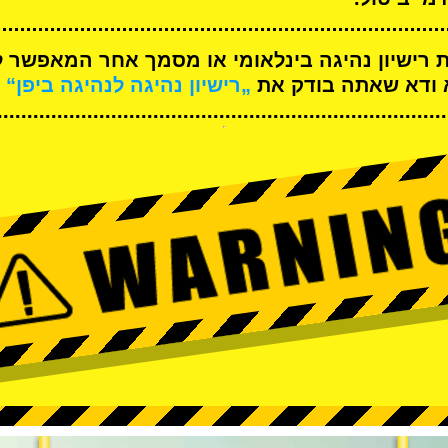
ת רישיון נהיגה בינלאומי או מסמך אחר המאפשר ל
א ודא שאתה בודק את
„רישיון נהיגה לנהיגה ביפן“