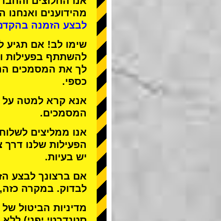
אנו
החלוצים
ו
החברה
מהידוענים
ואנחנו
הפ
לבצע הזמנה בהקדם
שימו לב! אם תגיע ל
להשתתף בפעילות ול
לך את המסמכים הנד
כספי.
אנא קרא למטה על ה
המסמכים.
אנו ממליצים לשלוח
הפעילות שלנו דרך צ
יש בעיות.
אם ברצונך לבצע הזמ
לבדוק. במקרה כזה,
מדיניות הביטול של STREET KART מאפשרת לבטל רק
סטנדרטי יפני) ללא ד