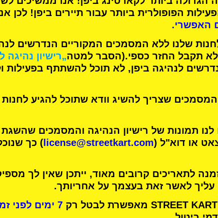
 הגדולה ביותר לקארטינג
ביפן! אנו ממשיכים לש
עילות הפופולרית ביותר
עבור תיירים ביפן! לכן אנ
 האפשרי.
חנות שלנו ללא המסמכים המקוריים הנדרשים לנהיג
א תקבל החזר כספי.
(הסבר למטה
„רישיון נהיגה ל
רשים לנהיגה ביפן, לא תוכל להשתתף בפעילות ו
מסמכים שצריך להשיג וודא שתוכל להגיע לחנות 
 לנו תמונות של רישיון הנהיגה והמסמכים שהשגת
אט או דוא"ל (
license@streetkart.com
) כך שנוכ
נה לתאריכים קרובים מאוד, ייתכן שאין לך מספיק
 עליך לאשר זאת בעצמך על אחריותך.
7 ימים לפני זמן הפעילות שלך
מי ביטול.