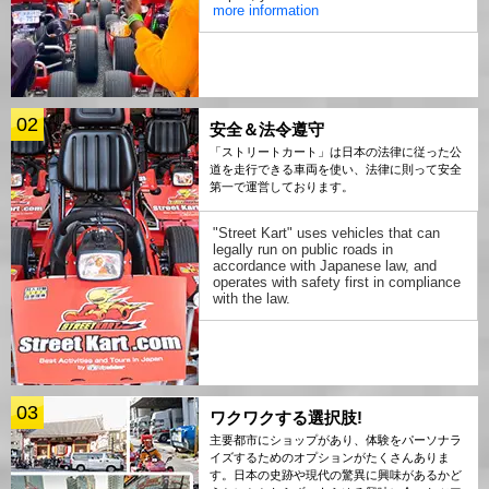
more information
02
安全＆法令遵守
「ストリートカート」は日本の法律に従った公
道を走行できる車両を使い、法律に則って安全
第一で運営しております。
"Street Kart" uses vehicles that can
legally run on public roads in
accordance with Japanese law, and
operates with safety first in compliance
with the law.
03
ワクワクする選択肢!
主要都市にショップがあり、体験をパーソナラ
イズするためのオプションがたくさんありま
す。日本の史跡や現代の驚異に興味があるかど