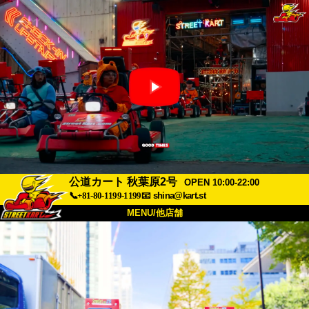
公道カート 秋葉原2号
OPEN 10:00-22:00
📞+81-80-1199-1199
📧
shina@kart.st
MENU/他店舗
トップ
概要
車両
価格
アクセス
評価
FAQ