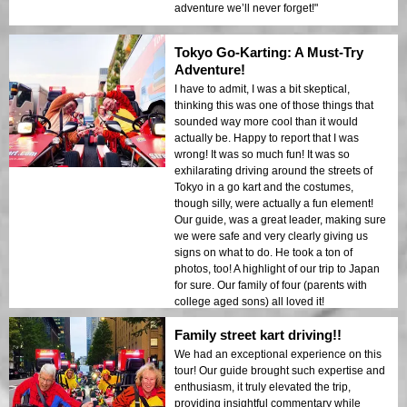
adventure we’ll never forget!"
Tokyo Go-Karting: A Must-Try
Adventure!
I have to admit, I was a bit skeptical,
thinking this was one of those things that
sounded way more cool than it would
actually be. Happy to report that I was
wrong! It was so much fun! It was so
exhilarating driving around the streets of
Tokyo in a go kart and the costumes,
though silly, were actually a fun element!
Our guide, was a great leader, making sure
we were safe and very clearly giving us
signs on what to do. He took a ton of
photos, too! A highlight of our trip to Japan
for sure. Our family of four (parents with
college aged sons) all loved it!
Family street kart driving!!
We had an exceptional experience on this
tour! Our guide brought such expertise and
enthusiasm, it truly elevated the trip,
providing insightful commentary while