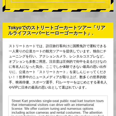
Tokyoでのストリートゴーカートツアー「リア
ルライフスーパーヒーローゴーカート」.
ストリートカートでは、訪日旅行客向けに国際免許で運転できる
一人乗りの公道カートの観光ツアーを提供しています。独自にチ
ューニングを行い、アクションカメラ、レンタルコスプレなど、
オプションも多数ご用意。注目度は圧倒的で街中を走るだけなの
に有名人になった気分。ここでしか体験できない最高の思い出作
りに、公道カート「ストリートカート」を楽しんじゃってくださ
い！！世界中のニュースメディアが取り上げ、数多くの世界的歌
手、映画俳優、スポーツ選手、F1レーサーをはじめとする著名人
やVIPに日本の最高の思い出として選ばれています。
Street Kart provides single-seat public road kart tourism tours
that international visitors can drive with an international
license. We offer custom tuning and numerous options
including action cameras and rental costumes. The attention