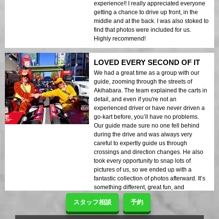
experience!! I really appreciated everyone
getting a chance to drive up front, in the
middle and at the back. I was also stoked to
find that photos were included for us.
Highly recommend!
LOVED EVERY SECOND OF IT
We had a great time as a group with our
guide, zooming through the streets of
Akihabara. The team explained the carts in
detail, and even if you're not an
experienced driver or have never driven a
go-kart before, you’ll have no problems.
Our guide made sure no one fell behind
during the drive and was always very
careful to expertly guide us through
crossings and direction changes. He also
took every opportunity to snap lots of
pictures of us, so we ended up with a
fantastic collection of photos afterward. It’s
something different, great fun, and
definitely recommended!
スタッフ相談
予約