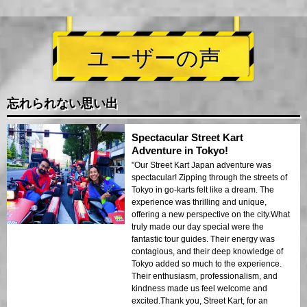
ユーザーの声
忘れられない思い出
Spectacular Street Kart
Adventure in Tokyo!
"Our Street Kart Japan adventure was
spectacular! Zipping through the streets of
Tokyo in go-karts felt like a dream. The
experience was thrilling and unique,
offering a new perspective on the city.What
truly made our day special were the
fantastic tour guides. Their energy was
contagious, and their deep knowledge of
Tokyo added so much to the experience.
Their enthusiasm, professionalism, and
kindness made us feel welcome and
excited.Thank you, Street Kart, for an