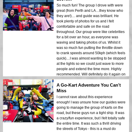
So much fun! The group I drove with were
great (from Perth and LA....they know who
they are!).... and guide was brilliant. He
took plenty of photos for us and I felt
comfortable and safe on the road
throughout. Our group were like celebrities
for a bit over an hour, as everyone was
waving and taking photos of us. Whilst it
was so much fun putting the throttle down
to crank speeds around 50kph (which feels
quick)....I was almost wanting to be stopped
at the lights so we could just wave to more
people and extend the time more. Highly
recommended. Will definitely do it again on
my next visit to Tokyo.
A Go-Kart Adventure You Can’t
Miss
I cannot rave about this experience
enough! I was unsure how our guides were
going to manage the group of karts on the
road, but these guys run a tight ship. It was
a crazy/fun experience, but I felt totally safe
the entire time. It was such a thrill driving
the streets of Tokyo - this is a must do