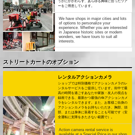
うかにかかわらず、あらゆる興味に合ったツア
ーをご用意しています。
We have shops in major cities and lots
of options to personalize your
experience. Whether you are interested
in Japanese historic sites or modern
wonders, we have tours to suit all
interests.
ストリートカートのオプション
レンタルアクションカメラ
ショップでは特別価格でアクションカメラのレ
ンタルサービスをご提供しています。街中で最
高の時間を過ごすあなたや家族・友人の視点を
録画できる、最新かつ最強の4kアクションカメ
ラをレンタルできます。また、お客様ご自身の
アクションカメラをお持ちいただき、胸部、頭
部、または身体に装着することも可能です（安
全運転に支障をきたさない範囲で）。
Action camera rental service is
available at a Special Price in our shop.