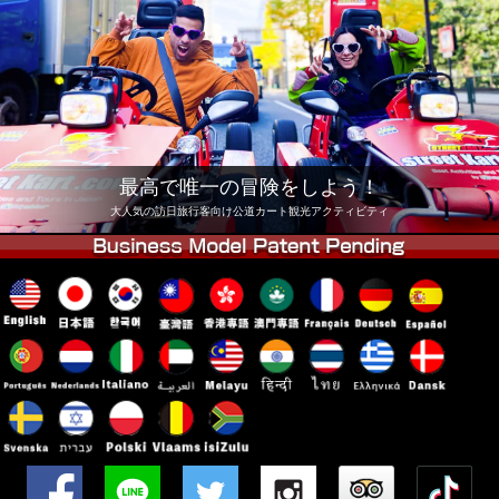
会社
予約
他店舗
東京 品川
東京 秋葉原 #1
東京 秋葉原 #2
東京 渋谷
東京 渋谷アネックス
東京ベイ
最高で唯一の冒険をしよう！
東京 浅草
大阪
大人気の訪日旅行客向け公道カート観光アクティビティ
沖縄