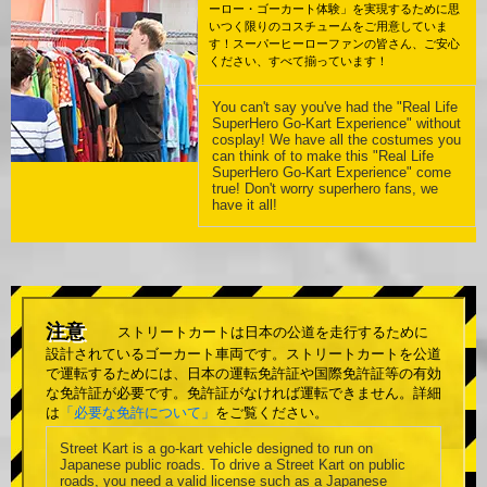
ーロー・ゴーカート体験」を実現するために思
いつく限りのコスチュームをご用意していま
す！スーパーヒーローファンの皆さん、ご安心
ください、すべて揃っています！
You can't say you've had the "Real Life
SuperHero Go-Kart Experience" without
cosplay! We have all the costumes you
can think of to make this "Real Life
SuperHero Go-Kart Experience" come
true! Don't worry superhero fans, we
have it all!
注意
ストリートカートは日本の公道を走行するために
設計されているゴーカート車両です。ストリートカートを公道
で運転するためには、日本の運転免許証や国際免許証等の有効
な免許証が必要です。免許証がなければ運転できません。詳細
は
「必要な免許について」
をご覧ください。
Street Kart is a go-kart vehicle designed to run on
Japanese public roads. To drive a Street Kart on public
roads, you need a valid license such as a Japanese