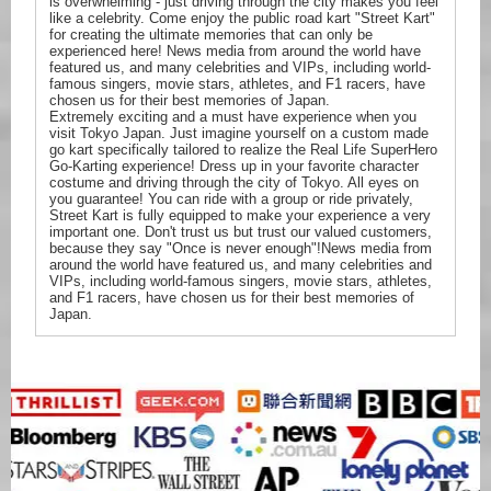
is overwhelming - just driving through the city makes you feel
like a celebrity. Come enjoy the public road kart "Street Kart"
for creating the ultimate memories that can only be
experienced here! News media from around the world have
featured us, and many celebrities and VIPs, including world-
famous singers, movie stars, athletes, and F1 racers, have
chosen us for their best memories of Japan.
Extremely exciting and a must have experience when you
visit Tokyo Japan. Just imagine yourself on a custom made
go kart specifically tailored to realize the Real Life SuperHero
Go-Karting experience! Dress up in your favorite character
costume and driving through the city of Tokyo. All eyes on
you guarantee! You can ride with a group or ride privately,
Street Kart is fully equipped to make your experience a very
important one. Don't trust us but trust our valued customers,
because they say "Once is never enough"!News media from
around the world have featured us, and many celebrities and
VIPs, including world-famous singers, movie stars, athletes,
and F1 racers, have chosen us for their best memories of
Japan.