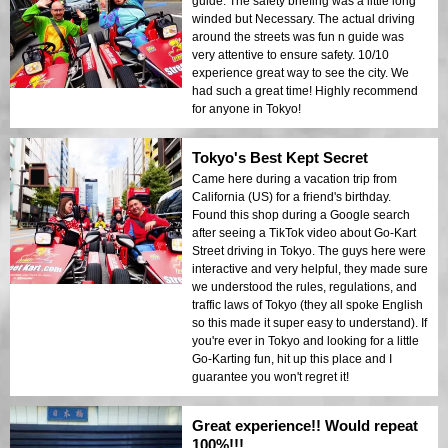
guide. The safety briefing was a little long
winded but Necessary. The actual driving
around the streets was fun n guide was
very attentive to ensure safety. 10/10
experience great way to see the city. We
had such a great time! Highly recommend
for anyone in Tokyo!
Tokyo's Best Kept Secret
Came here during a vacation trip from
California (US) for a friend's birthday.
Found this shop during a Google search
after seeing a TikTok video about Go-Kart
Street driving in Tokyo. The guys here were
interactive and very helpful, they made sure
we understood the rules, regulations, and
traffic laws of Tokyo (they all spoke English
so this made it super easy to understand). If
you're ever in Tokyo and looking for a little
Go-Karting fun, hit up this place and I
guarantee you won't regret it!
Great experience!! Would repeat
100%!!!