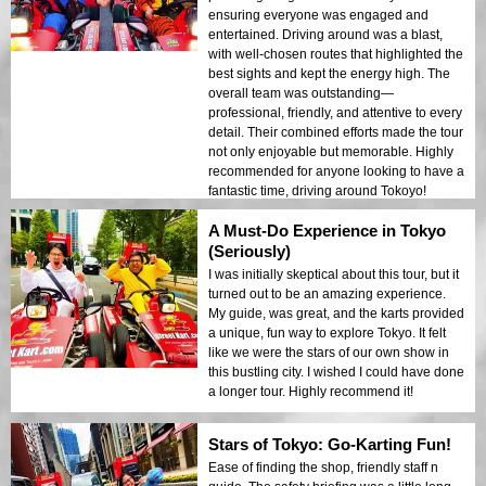
ensuring everyone was engaged and
entertained. Driving around was a blast,
with well-chosen routes that highlighted the
best sights and kept the energy high. The
overall team was outstanding—
professional, friendly, and attentive to every
detail. Their combined efforts made the tour
not only enjoyable but memorable. Highly
recommended for anyone looking to have a
fantastic time, driving around Tokoyo!
A Must-Do Experience in Tokyo
(Seriously)
I was initially skeptical about this tour, but it
turned out to be an amazing experience.
My guide, was great, and the karts provided
a unique, fun way to explore Tokyo. It felt
like we were the stars of our own show in
this bustling city. I wished I could have done
a longer tour. Highly recommend it!
Stars of Tokyo: Go-Karting Fun!
Ease of finding the shop, friendly staff n