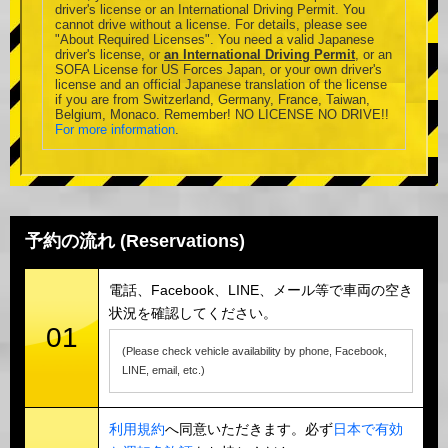
driver's license or an International Driving Permit. You
cannot drive without a license. For details, please see
"About Required Licenses". You need a valid Japanese
driver's license, or
an International Driving Permit
, or an
SOFA License for US Forces Japan, or your own driver's
license and an official Japanese translation of the license
if you are from Switzerland, Germany, France, Taiwan,
Belgium, Monaco. Remember! NO LICENSE NO DRIVE!!
For more information
.
予約の流れ (Reservations)
電話、Facebook、LINE、メール等で車両の空き
状況を確認してください。
01
(Please check vehicle availability by phone, Facebook,
LINE, email, etc.)
利用規約
へ同意いただきます。必ず
日本で有効