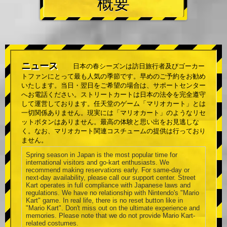
概要
ニュース
日本の春シーズンは訪日旅行者及びゴーカー
トファンにとって最も人気の季節です。早めのご予約をお勧め
いたします。当日・翌日をご希望の場合は、サポートセンター
へお電話ください。ストリートカートは日本の法令を完全遵守
して運営しております。任天堂のゲーム「マリオカート」とは
一切関係ありません。現実には「マリオカート」のようなリセ
ットボタンはありません。最高の体験と思い出をお見逃しな
く。なお、マリオカート関連コスチュームの提供は行っており
ません。
Spring season in Japan is the most popular time for
international visitors and go-kart enthusiasts. We
recommend making reservations early. For same-day or
next-day availability, please call our support center. Street
Kart operates in full compliance with Japanese laws and
regulations. We have no relationship with Nintendo's "Mario
Kart" game. In real life, there is no reset button like in
"Mario Kart". Don't miss out on the ultimate experience and
memories. Please note that we do not provide Mario Kart-
related costumes.