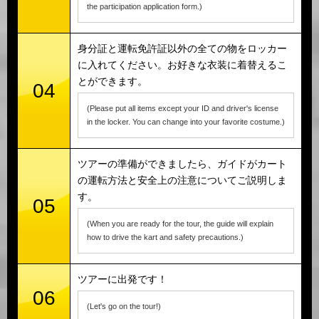
the participation application form.)
身分証と運転免許証以外の全ての物をロッカー
に入れてください。お好きな衣装に着替えるこ
とができます。
04
(Please put all items except your ID and driver's license
in the locker. You can change into your favorite costume.)
ツアーの準備ができましたら、ガイドがカート
の運転方法と安全上の注意についてご説明しま
す。
05
(When you are ready for the tour, the guide will explain
how to drive the kart and safety precautions.)
ツアーに出発です！
06
(Let's go on the tour!)